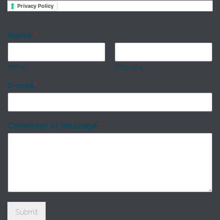
Privacy Policy
Name
*
Nome
Cognome
E-mail
*
Comment or Message
*
Submit